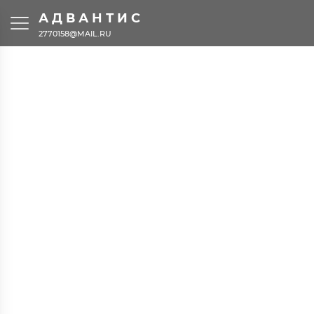
АДВАНТИС
2770158@MAIL.RU