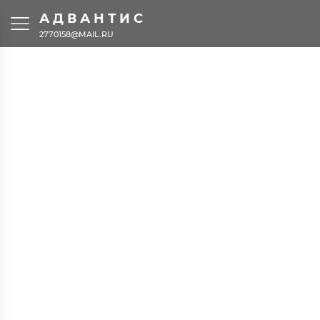
АДВАНТИС
2770158@MAIL.RU