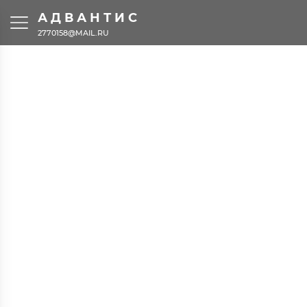
АДВАНТИС
2770158@MAIL.RU