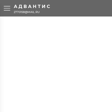
АДВАНТИС
2770158@MAIL.RU