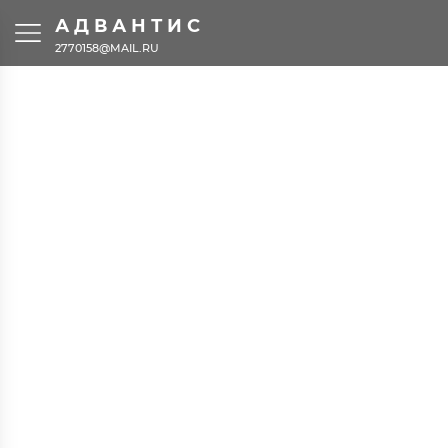
АДВАНТИС
2770158@MAIL.RU