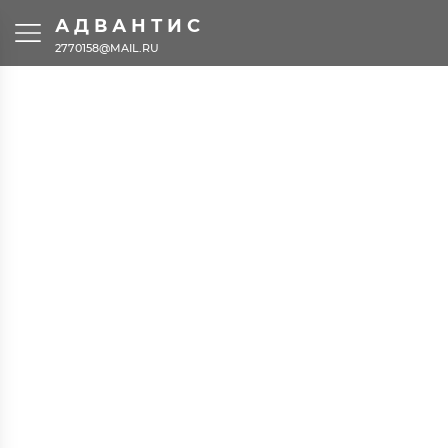
АДВАНТИС
2770158@MAIL.RU