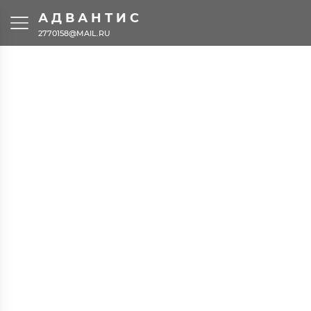
АДВАНТИС
2770158@MAIL.RU