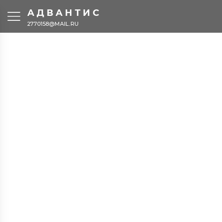
АДВАНТИС
2770158@MAIL.RU